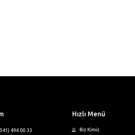
im
Hızlı Menü
Biz Kimiz
(541) 494 00 33