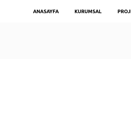
ANASAYFA
KURUMSAL
PROJ
Divan Otel Mersin
AQRA Hastanesi
Kurmick Hotels
Children Hospital Irak
nt
Shaheen Hotel
Zaho Hospital Irak
Klikya Hotel
Dent Era Diş Kliniği
Hosta Otel
Forum Yaşam Hastanesi
Esamet Hanım Konakları
Namrun Dağ Oteli