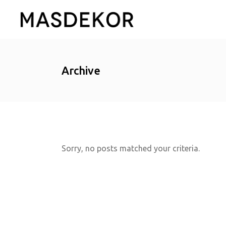
Archive
Gürgençler Marina
AKİB
Gürgençler Cevahir
MTSO
Gürgençler Kuzu
Salahaddin Investme
Gürgençler Edirne
Tuba İnşaat
Sorry, no posts matched your criteria.
Gürgençler Hatay
Vimsa Otomotiv
Gürgençler Tekirdağ
Marina İnşaat
As Star Tarım
Çetinsan A.Ş.
Dreamland Ofis Irak