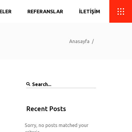
ELER
REFERANSLAR
İLETİŞİM
Anasayfa
/
Elite 108
ÖZEL İMALAT
Erbil Villa Irak
PEYZAJ VE AHŞAP
Nohzen City Irak
Elite 88
Search
Bulut Kent
for:
Erim Marina Sitesi
Recent Posts
Clup Bahçeşehir
Flora Life
Sorry, no posts matched your
Keyifçat Sitesi