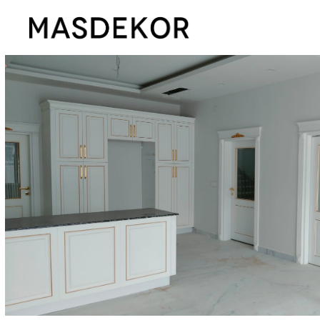
Gürgençler Marina
AKİB
Gürgençler Cevahir
MTSO
Gürgençler Kuzu
Salahaddin Investme
Gürgençler Edirne
Tuba İnşaat
Gürgençler Hatay
Vimsa Otomotiv
Gürgençler Tekirdağ
Marina İnşaat
As Star Tarım
Çetinsan A.Ş.
Dreamland Ofis Irak